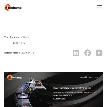
Your location:
>
News
MTE 2019
Release time： 2019-04-15