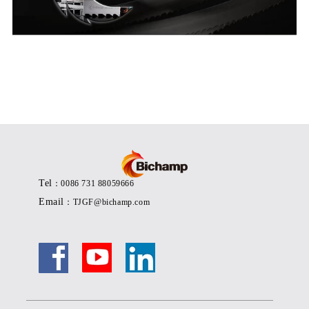
Tel
：0086 731 88059666
Email
：TJGF@bichamp.com